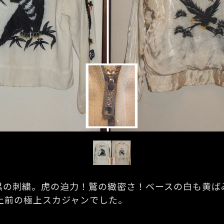
黒の刺繍。虎の迫力！鷲の緻密さ！ベースの白も黄ば
上前の極上スカジャンでした。